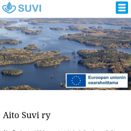
Hyppää
pääsisältöön
Aito Suvi ry