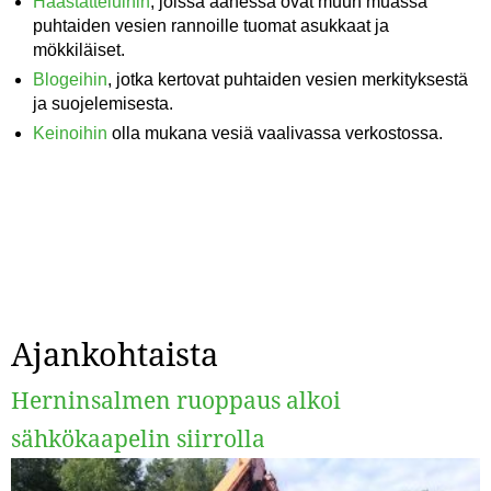
Haastatteluihin
, joissa äänessä ovat muun muassa
puhtaiden vesien rannoille tuomat asukkaat ja
mökkiläiset.
Blogeihin
, jotka kertovat puhtaiden vesien merkityksestä
ja suojelemisesta.
Keinoihin
olla mukana vesiä vaalivassa verkostossa.
Ajankohtaista
Herninsalmen ruoppaus alkoi
sähkökaapelin siirrolla