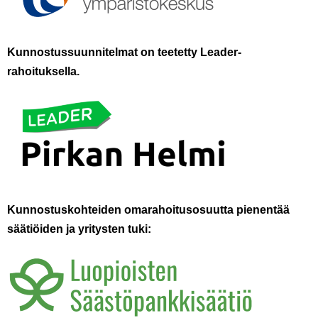
K
unnostus
suunnitelmat on teetetty
Leader-
rahoitu
ksella.
Kunnostuskohteiden omarahoitusosuutta pienentää
säätiöi
den
ja yritysten tuki: