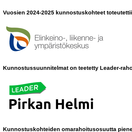
Vuosien 2024-2025 kunnostuskohteet toteutettii
K
unnostus
suunnitelmat on teetetty
Leader-raho
Kunnostuskohteiden omarahoitusosuutta pienen