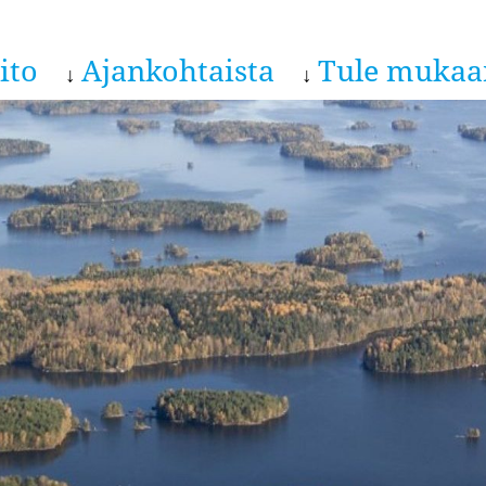
ito
Ajankohtaista
Tule mukaa