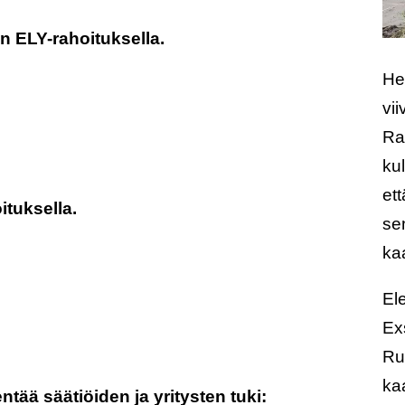
n ELY-rahoitu
ksella
.
He
vi
Ra
kul
ett
itu
ksella.
se
ka
El
Exs
Ru
ka
tää säätiöi
den
ja yritysten tuki: