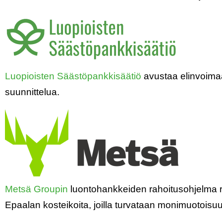
Luopioisten Säästöpankkisäätiö
avustaa elinvoimaa
suunnittelua.
Metsä Groupin
luontohankkeiden rahoitusohjelma r
Epaalan kosteikoita, joilla turvataan monimuotoisuu