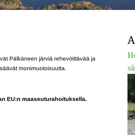
A
H
ävät Pälkäneen järviä rehevöittävää ja
sä
isäävät monimuotoisuutta.
an EU:n maaseuturahoituksella.