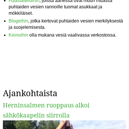
Haastatteluihin
, joissa äänessä ovat muun muassa
puhtaiden vesien rannoille tuomat asukkaat ja
mökkiläiset.
Blogeihin
, jotka kertovat puhtaiden vesien merkityksestä
ja suojelemisesta.
Keinoihin
olla mukana vesiä vaalivassa verkostossa.
Ajankohtaista
Herninsalmen ruoppaus alkoi
sähkökaapelin siirrolla