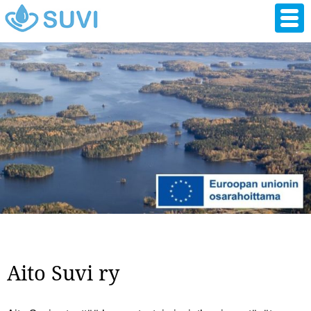
Hyppää
pääsisältöön
Aito Suvi ry