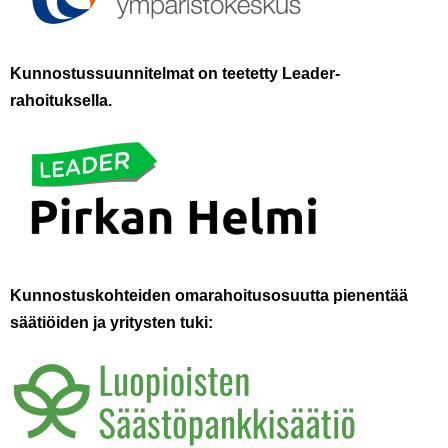
K
unnostus
suunnitelmat on teetetty
Leader-
rahoitu
ksella.
Kunnostuskohteiden omarahoitusosuutta pienentää
säätiöi
den
ja yritysten tuki: