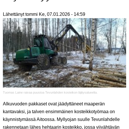
Lähettänyt
tommi
Ke, 07.01.2026 - 14:59
Tuomas Laine raivaa puustoa Tevunlahden kosteikon läjitysalueelta.
Alkuvuoden pakkaset ovat jäädyttäneet maaperän
kantavaksi, ja talven ensimmäinen kosteikkotyömaa on
käynnistymässä Aitoossa. Myllyojan suulle Tevunlahdelle
rakennetaan lähes hehtaarin kosteikko, jossa viivähtävän