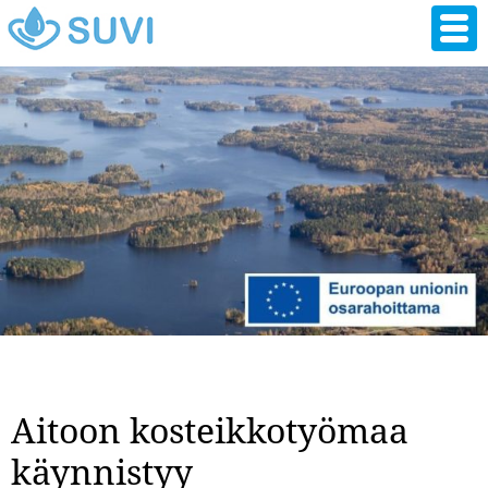
Hyppää
pääsisältöön
Aitoon kosteikkotyömaa
käynnistyy