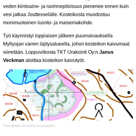
veden kiintoaine- ja ravinnepitoisuus pienenee ennen kuin
vesi jatkaa Jouttesselälle. Kosteikosta muodostuu
monimuotoinen luonto- ja maisemakohde.
Työ käynnistyi loppiaisen jälkeen puunraivauksella
Myllyojan varren läjitysalueelta, johon kosteikon kaivumaat
siirretään. Loppuviikosta TKT Urakointi Oy:n
Janus
Veckman
aloittaa kosteikon kaivutyöt.
Tevunlahden kosteikkosuunnitelma