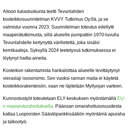
Aitoon kalastuskunta teetti Tevunlahden
kosteikkosuunnitelman KVVY Tutkimus Oy:llä, ja se
valmistui vuonna 2023. Suunnitelman toteutus edellytti
maaperätutkimusta, sillä alueelle pumpattiin 1970-luvulla
Tevunlahdelle kertynyttä värilietettä, joka sisälsi
kemikaaleja. Syksyllä 2024 teetetyssä tutkimuksessa ei
löytynyt haitta-aineita.
Kosteikon rakentamista hankaloittaa alueelle levittäytynyt
vieraslaji isosorsimo. Sen vuoksi rannan maita ei käytetä
kosteikkorakenteisiin, vaan ne läjitetään Myllyojan varteen.
Kunnostustyöt toteutetaan ELY-keskuksen myöntämällä
EU:
n maaseuturahoituksella
. Pääosan omarahoitusosuudesta
kattaa Luopioisten Säästöpankkisäätiön myöntämä apuraha
ja talkootyö.