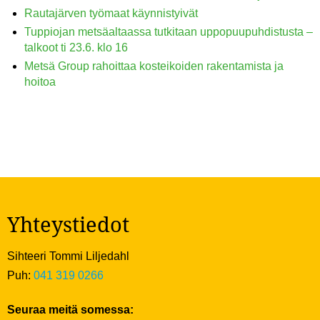
Rautajärven työmaat käynnistyivät
Tuppiojan metsäaltaassa tutkitaan uppopuupuhdistusta –
talkoot ti 23.6. klo 16
Metsä Group rahoittaa kosteikoiden rakentamista ja
hoitoa
Yhteystiedot
Sihteeri Tommi Liljedahl
Puh:
041 319 0266
Seuraa meitä somessa: