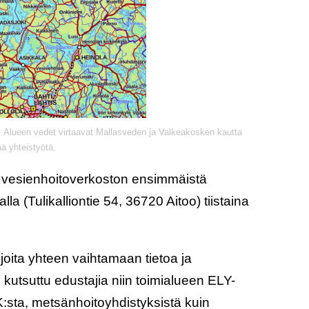
. Alueen vedet virtaavat Mallasveden ja Valkeakosken kautta
ä yhteistyötä.
 vesienhoitoverkoston ensimmäistä
 (Tulikalliontie 54, 36720 Aitoo) tiistaina
oita yhteen vaihtamaan tietoa ja
kutsuttu edustajia niin toimialueen ELY-
:sta, metsänhoitoyhdistyksistä kuin