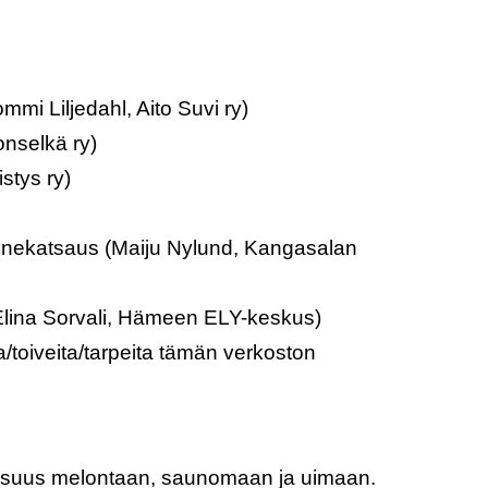
mmi Liljedahl, Aito Suvi ry)
nselkä ry)
stys ry)
nnekatsaus (Maiju Nylund, Kangasalan
lina Sorvali, Hämeen ELY-keskus)
/toiveita/tarpeita tämän verkoston
llisuus melontaan, saunomaan ja uimaan.