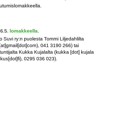
autumislomakkeella.
16.5.
lomakkeella
.
o Suvi ry:n puolesta Tommi Liljedahlilta
[at]gmail[dot]com)
, 041 3190 266) tai
tijalta Kukka Kujalalta (
kukka
[dot]
kujala
kus[dot]fi)
, 0295 036 023).