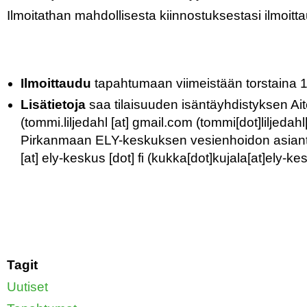
Ilmoitathan mahdollisesta kiinnostuksestasi ilmoitt
Ilmoittaudu
tapahtumaan viimeistään torstaina 
Lisätietoja
saa tilaisuuden isäntäyhdistyksen Ait
(
tommi
.
liljedahl
[at]
gmail
.
com
(tommi[dot]liljedahl
Pirkanmaan ELY-keskuksen vesienhoidon asiantun
[at]
ely-keskus
[dot]
fi
(kukka[dot]kujala[at]ely-kes
Tagit
Uutiset