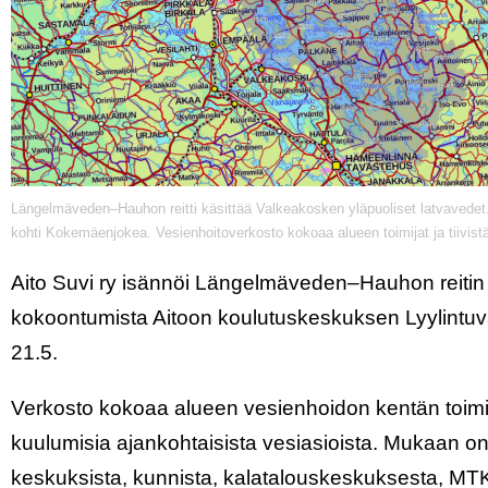
Längelmäveden–Hauhon reitti käsittää Valkeakosken yläpuoliset latvavedet
kohti Kokemäenjokea. Vesienhoitoverkosto kokoaa alueen toimijat ja tiivistä
Aito Suvi ry isännöi Längelmäveden–Hauhon reitin
kokoontumista Aitoon koulutuskeskuksen Lyylintuvalla
21.5.
Verkosto kokoaa alueen vesienhoidon kentän toimij
kuulumisia ajankohtaisista vesiasioista. Mukaan on 
keskuksista, kunnista, kalatalouskeskuksesta, MTK