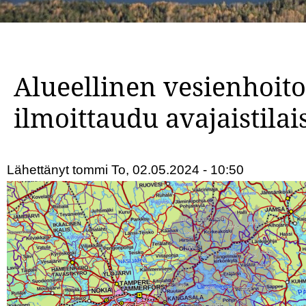
Alueellinen vesienhoito
ilmoittaudu avajaistila
Lähettänyt
tommi
To, 02.05.2024 - 10:50