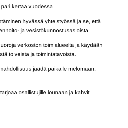
 pari kertaa vuodessa.
stäminen hyvässä yhteistyössä ja se, että
ienhoito- ja vesistökunnostusasioista.
uoroja verkoston toimialueelta ja käydään
tä toiveista ja toimintatavoista.
on mahdollisuus jäädä paikalle melomaan,
joaa osallistujille lounaan ja kahvit.