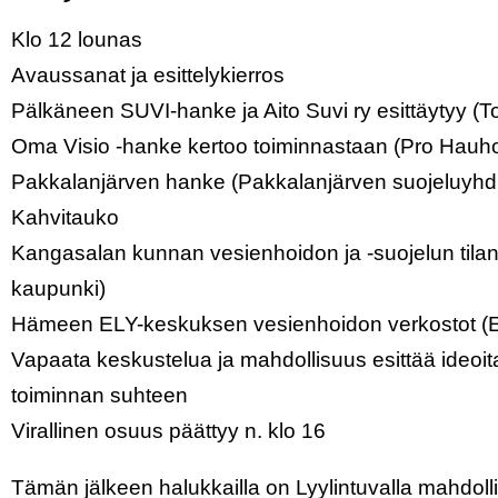
Klo 12 lounas
Avaussanat ja esittelykierros
Pälkäneen SUVI-hanke ja Aito Suvi ry esittäytyy (To
Oma Visio -hanke kertoo toiminnastaan (Pro Hauho
Pakkalanjärven hanke (Pakkalanjärven suojeluyhdi
Kahvitauko
Kangasalan kunnan vesienhoidon ja -suojelun tila
kaupunki)
Hämeen ELY-keskuksen vesienhoidon verkostot (E
Vapaata keskustelua ja mahdollisuus esittää ideoita
toiminnan suhteen
Virallinen osuus päättyy n. klo 16
Tämän jälkeen halukkailla on Lyylintuvalla mahdo