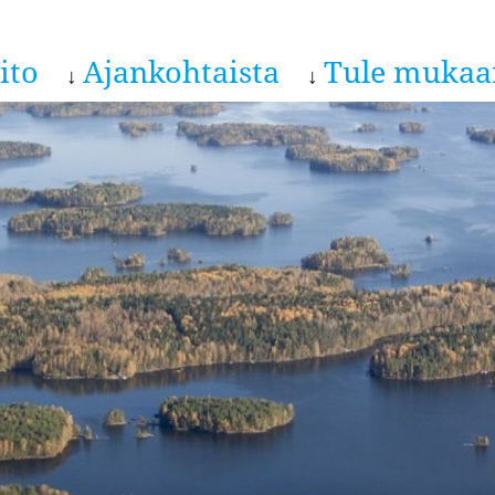
ito
Ajankohtaista
Tule mukaa