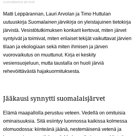
suomalaisista järvistä.
Matti Leppärannan, Lauri Arvolan ja Timo Huttulan
uutuuskirja
Suomalainen järvikirja
on yleistajuinen tietokirja
järvistä. Vesistötutkimuksen konkarit kertovat, miten järvet
syntyivät ja toimivat, miten erilaiset tekijät vaikuttavat järvien
tilaan ja ekologiaan sekä miten ihmisen ja järven
vuorovaikutus on muuttunut. Kirja ei keskity
vesiensuojeluun, mutta taustalla on huoli järviä
rehevöittävästä hajakuormituksesta.
Jääkausi synnytti suomalaisjärvet
Elämä maapallolla perustuu veteen. Vedellä on omituisia
ominaisuuksia. Sitä esiintyy luonnossa kaikissa kolmessa
olomuodossa: kiinteänä jäänä, nestemäisenä vetenä ja