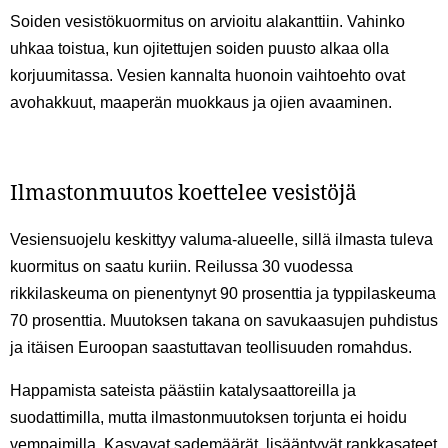
Soiden vesistökuormitus on arvioitu alakanttiin. Vahinko
uhkaa toistua, kun ojitettujen soiden puusto alkaa olla
korjuumitassa. Vesien kannalta huonoin vaihtoehto ovat
avohakkuut, maaperän muokkaus ja ojien avaaminen.
Ilmastonmuutos koettelee vesistöjä
Vesiensuojelu keskittyy valuma-alueelle, sillä ilmasta tuleva
kuormitus on saatu kuriin. Reilussa 30 vuodessa
rikkilaskeuma on pienentynyt 90 prosenttia ja typpilaskeuma
70 prosenttia. Muutoksen takana on savukaasujen puhdistus
ja itäisen Euroopan saastuttavan teollisuuden romahdus.
Happamista sateista päästiin katalysaattoreilla ja
suodattimilla, mutta ilmastonmuutoksen torjunta ei hoidu
vempaimilla. Kasvavat sademäärät, lisääntyvät rankkasateet