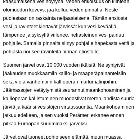
kaasumaisena vesihöyrynä. Veden erikoisuus on kiinteän
olomuodon keveys: jää kelluu veden pinnalla. Neste
puolestaan on raskainta neljäasteisena. Tämän ansiosta
vesi ja ravinteet kiertävät järvissä: kun vesi keväällä
lämpenee ja syksyllä viilenee, neliasteinen vesi painuu
pohjalle. Samalla pinnalta siirtyy pohjalle hapekasta vettä ja
pohjasta nousee ravinteita pinnan eliöstölle.
Suomen järvet ovat 10 000 vuoden ikäisiä. Ne syntyivät
jääkauden muokkaamiin kallio- ja maaperäpainanteisiin
sekä vielä vanhempiin kallioperän murtumalinjoihin.
Jäämassojen vetäytymistä seurannut maankohoaminen ja
kallioperän kallistuminen muodostivat meren lahdista suuria
järviä ja käänsi vesistöjen virtaussuuntia. Maankohoaminen
jatkuu edelleen, ja sen vuoksi Perämeri erkanee ennen
pitkää Euroopan suurimmaksi järveksi.
Järvet ovat tuoneet pohjoiseen elämää, muun muassa