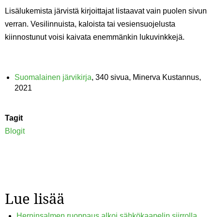
Lisälukemista järvistä kirjoittajat listaavat vain puolen sivun
verran. Vesilinnuista, kaloista tai vesiensuojelusta
kiinnostunut voisi kaivata enemmänkin lukuvinkkejä.
Suomalainen järvikirja
, 340 sivua, Minerva Kustannus,
2021
Tagit
Blogit
Lue lisää
Herninsalmen ruoppaus alkoi sähkökaapelin siirrolla