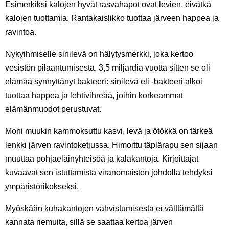
Esimerkiksi kalojen hyvät rasvahapot ovat levien, eivätkä
kalojen tuottamia. Rantakaislikko tuottaa järveen happea ja
ravintoa.
Nykyihmiselle sinilevä on hälytysmerkki, joka kertoo
vesistön pilaantumisesta. 3,5 miljardia vuotta sitten se oli
elämää synnyttänyt bakteeri: sinilevä eli -bakteeri alkoi
tuottaa happea ja lehtivihreää, joihin korkeammat
elämänmuodot perustuvat.
Moni muukin kammoksuttu kasvi, levä ja ötökkä on tärkeä
lenkki järven ravintoketjussa. Himoittu täplärapu sen sijaan
muuttaa pohjaeläinyhteisöä ja kalakantoja. Kirjoittajat
kuvaavat sen istuttamista viranomaisten johdolla tehdyksi
ympäristörikokseksi.
Myöskään kuhakantojen vahvistumisesta ei välttämättä
kannata riemuita, sillä se saattaa kertoa järven