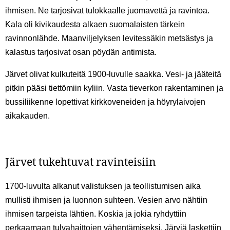
ihmisen. Ne tarjosivat tulokkaalle juomavettä ja ravintoa.
Kala oli kivikaudesta alkaen suomalaisten tärkein
ravinnonlähde. Maanviljelyksen levitessäkin metsästys ja
kalastus tarjosivat osan pöydän antimista.
Järvet olivat kulkuteitä 1900-luvulle saakka. Vesi- ja jääteitä
pitkin pääsi tiettömiin kyliin. Vasta tieverkon rakentaminen ja
bussiliikenne lopettivat kirkkoveneiden ja höyrylaivojen
aikakauden.
Järvet tukehtuvat ravinteisiin
1700-luvulta alkanut valistuksen ja teollistumisen aika
mullisti ihmisen ja luonnon suhteen. Vesien arvo nähtiin
ihmisen tarpeista lähtien. Koskia ja jokia ryhdyttiin
perkaamaan tulvahaittojen vähentämiseksi. Järviä laskettiin