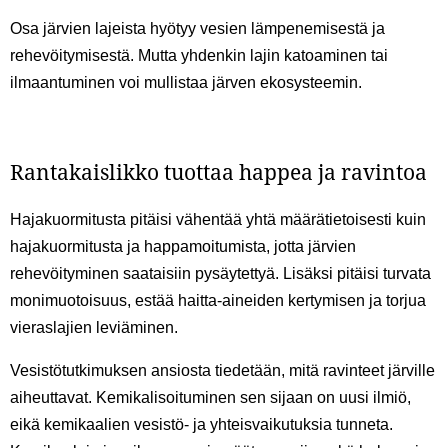
Osa järvien lajeista hyötyy vesien lämpenemisestä ja
rehevöitymisestä. Mutta yhdenkin lajin katoaminen tai
ilmaantuminen voi mullistaa järven ekosysteemin.
Rantakaislikko tuottaa happea ja ravintoa
Hajakuormitusta pitäisi vähentää yhtä määrätietoisesti kuin
hajakuormitusta ja happamoitumista, jotta järvien
rehevöityminen saataisiin pysäytettyä. Lisäksi pitäisi turvata
monimuotoisuus, estää haitta-aineiden kertymisen ja torjua
vieraslajien leviäminen.
Vesistötutkimuksen ansiosta tiedetään, mitä ravinteet järville
aiheuttavat. Kemikalisoituminen sen sijaan on uusi ilmiö,
eikä kemikaalien vesistö- ja yhteisvaikutuksia tunneta.