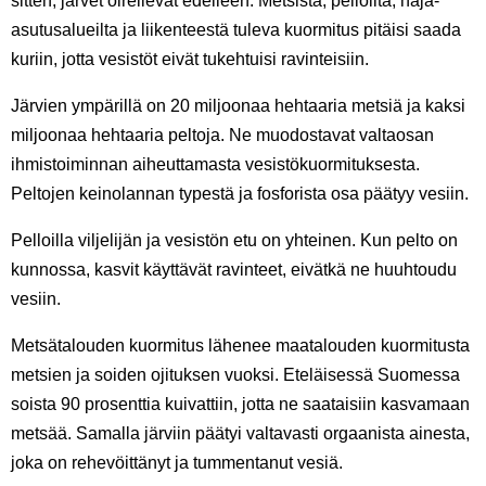
sitten, järvet oireilevat edelleen. Metsistä, pelloilta, haja-
asutusalueilta ja liikenteestä tuleva kuormitus pitäisi saada
kuriin, jotta vesistöt eivät tukehtuisi ravinteisiin.
Järvien ympärillä on 20 miljoonaa hehtaaria metsiä ja kaksi
miljoonaa hehtaaria peltoja. Ne muodostavat valtaosan
ihmistoiminnan aiheuttamasta vesistökuormituksesta.
Peltojen keinolannan typestä ja fosforista osa päätyy vesiin.
Pelloilla viljelijän ja vesistön etu on yhteinen. Kun pelto on
kunnossa, kasvit käyttävät ravinteet, eivätkä ne huuhtoudu
vesiin.
Metsätalouden kuormitus lähenee maatalouden kuormitusta
metsien ja soiden ojituksen vuoksi. Eteläisessä Suomessa
soista 90 prosenttia kuivattiin, jotta ne saataisiin kasvamaan
metsää. Samalla järviin päätyi valtavasti orgaanista ainesta,
joka on rehevöittänyt ja tummentanut vesiä.