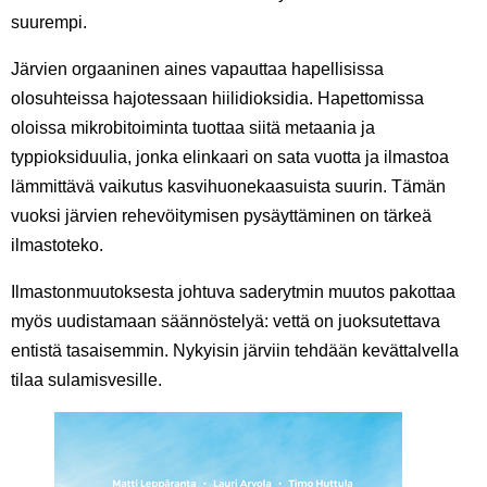
suurempi.
Järvien orgaaninen aines vapauttaa hapellisissa
olosuhteissa hajotessaan hiilidioksidia. Hapettomissa
oloissa mikrobitoiminta tuottaa siitä metaania ja
typpioksiduulia, jonka elinkaari on sata vuotta ja ilmastoa
lämmittävä vaikutus kasvihuonekaasuista suurin. Tämän
vuoksi järvien rehevöitymisen pysäyttäminen on tärkeä
ilmastoteko.
Ilmastonmuutoksesta johtuva saderytmin muutos pakottaa
myös uudistamaan säännöstelyä: vettä on juoksutettava
entistä tasaisemmin. Nykyisin järviin tehdään kevättalvella
tilaa sulamisvesille.