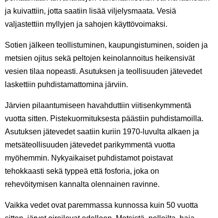
ja kuivattiin, jotta saatiin lisää viljelysmaata. Vesiä
valjastettiin myllyjen ja sahojen käyttövoimaksi.
Sotien jälkeen teollistuminen, kaupungistuminen, soiden ja
metsien ojitus sekä peltojen keinolannoitus heikensivät
vesien tilaa nopeasti. Asutuksen ja teollisuuden jätevedet
laskettiin puhdistamattomina järviin.
Järvien pilaantumiseen havahduttiin viitisenkymmentä
vuotta sitten. Pistekuormituksesta päästiin puhdistamoilla.
Asutuksen jätevedet saatiin kuriin 1970-luvulta alkaen ja
metsäteollisuuden jätevedet parikymmentä vuotta
myöhemmin. Nykyaikaiset puhdistamot poistavat
tehokkaasti sekä typpeä että fosforia, joka on
rehevöitymisen kannalta olennainen ravinne.
Vaikka vedet ovat paremmassa kunnossa kuin 50 vuotta