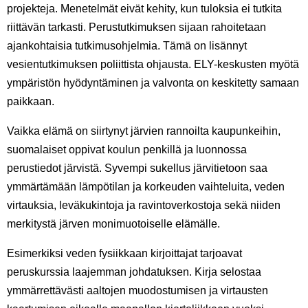
projekteja. Menetelmät eivät kehity, kun tuloksia ei tutkita
riittävän tarkasti. Perustutkimuksen sijaan rahoitetaan
ajankohtaisia tutkimusohjelmia. Tämä on lisännyt
vesientutkimuksen poliittista ohjausta. ELY-keskusten myötä
ympäristön hyödyntäminen ja valvonta on keskitetty samaan
paikkaan.
Vaikka elämä on siirtynyt järvien rannoilta kaupunkeihin,
suomalaiset oppivat koulun penkillä ja luonnossa
perustiedot järvistä. Syvempi sukellus järvitietoon saa
ymmärtämään lämpötilan ja korkeuden vaihteluita, veden
virtauksia, leväkukintoja ja ravintoverkostoja sekä niiden
merkitystä järven monimuotoiselle elämälle.
Esimerkiksi veden fysiikkaan kirjoittajat tarjoavat
peruskurssia laajemman johdatuksen. Kirja selostaa
ymmärrettävästi aaltojen muodostumisen ja virtausten