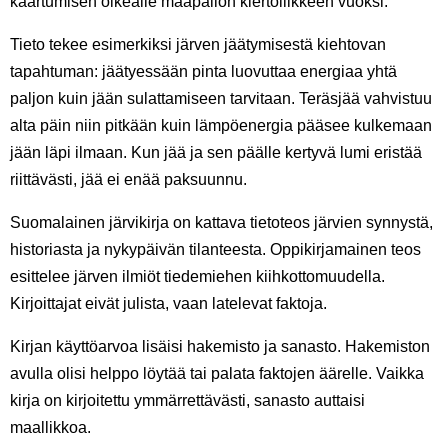
kaartumisen oikealle maapallon kiertoliikkeen vuoksi.
Tieto tekee esimerkiksi järven jäätymisestä kiehtovan
tapahtuman: jäätyessään pinta luovuttaa energiaa yhtä
paljon kuin jään sulattamiseen tarvitaan. Teräsjää vahvistuu
alta päin niin pitkään kuin lämpöenergia pääsee kulkemaan
jään läpi ilmaan. Kun jää ja sen päälle kertyvä lumi eristää
riittävästi, jää ei enää paksuunnu.
Suomalainen järvikirja on kattava tietoteos järvien synnystä,
historiasta ja nykypäivän tilanteesta. Oppikirjamainen teos
esittelee järven ilmiöt tiedemiehen kiihkottomuudella.
Kirjoittajat eivät julista, vaan latelevat faktoja.
Kirjan käyttöarvoa lisäisi hakemisto ja sanasto. Hakemiston
avulla olisi helppo löytää tai palata faktojen äärelle. Vaikka
kirja on kirjoitettu ymmärrettävästi, sanasto auttaisi
maallikkoa.