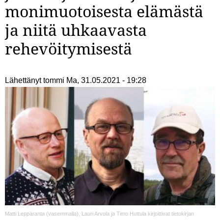
monimuotoisesta elämästä
ja niitä uhkaavasta
rehevöitymisestä
Lähettänyt
tommi
Ma, 31.05.2021 - 19:28
Matti Leppäranta (vasemmalla), Lauri Arvola ja Timo Huttula kirjoittivat tietokirjan