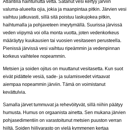
Atlantilla haihtunutta vettä. Satanut vesi kertyy järviin
valuma-alueelta ojia, jokia ja maanpintaa pitkin. Järvien vesi
vaihtuu jatkuvasti, sillä sitä poistuu laskujokea pitkin,
haihtumalla ja pohjaveteen imeytymällä. Suurissa järvissä
veden viipymä voi olla monta vuotta, joten vedenkorkeus
määräytyy kuukausien tai vuosien vesitaseen perusteella.
Pienissä järvissä vesi vaihtuu ripeämmin ja vedenpinnan
korkeus vaihtelee nopeammin.
Metsien ja soiden ojitus on muuttanut vesitasetta. Kun suot
eivät pidättele vesiä, sade- ja sulamisvedet virtaavat
aiempaa nopeammin järviin. Tämä on voimistanut
kevättulvia.
Samalla järvet tummuvat ja rehevöityvät, sillä niihin päätyy
humusta. Humus on orgaanista ainetta. Sen mukana järvien
pohjasedimentiin on varastoitunut metsien puuston verran
hiiltä. Soiden hiilivarasto on vielä kymmenen kertaa