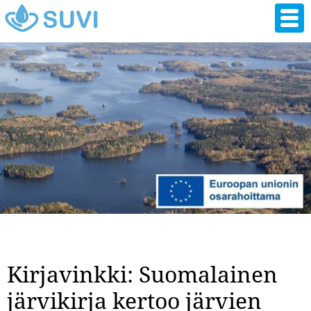
Hyppää
pääsisältöön
Kirjavinkki: Suomalainen
järvikirja kertoo järvien