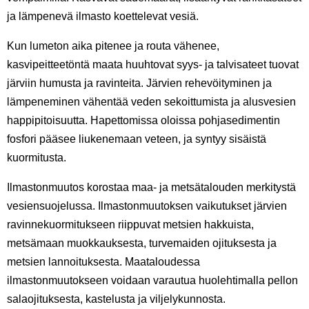
ja lämpenevä ilmasto koettelevat vesiä.
Kun lumeton aika pitenee ja routa vähenee,
kasvipeitteetöntä maata huuhtovat syys- ja talvisateet tuovat
järviin humusta ja ravinteita. Järvien rehevöityminen ja
lämpeneminen vähentää veden sekoittumista ja alusvesien
happipitoisuutta. Hapettomissa oloissa pohjasedimentin
fosfori pääsee liukenemaan veteen, ja syntyy sisäistä
kuormitusta.
Ilmastonmuutos korostaa maa- ja metsätalouden merkitystä
vesiensuojelussa. Ilmastonmuutoksen vaikutukset järvien
ravinnekuormitukseen riippuvat metsien hakkuista,
metsämaan muokkauksesta, turvemaiden ojituksesta ja
metsien lannoituksesta. Maataloudessa
ilmastonmuutokseen voidaan varautua huolehtimalla pellon
salaojituksesta, kastelusta ja viljelykunnosta.