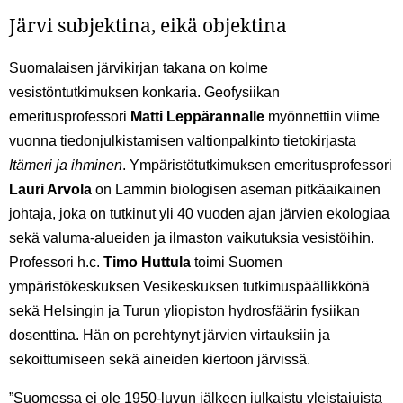
Järvi subjektina, eikä objektina
Suomalaisen järvikirjan takana on kolme
vesistöntutkimuksen konkaria. Geofysiikan
emeritusprofessori
Matti Leppärannalle
myönnettiin viime
vuonna tiedonjulkistamisen valtionpalkinto tietokirjasta
Itämeri ja ihminen
. Ympäristötutkimuksen emeritusprofessori
Lauri Arvola
on Lammin biologisen aseman pitkäaikainen
johtaja, joka on tutkinut yli 40 vuoden ajan järvien ekologiaa
sekä valuma-alueiden ja ilmaston vaikutuksia vesistöihin.
Professori h.c.
Timo Huttula
toimi Suomen
ympäristökeskuksen Vesikeskuksen tutkimuspäällikkönä
sekä Helsingin ja Turun yliopiston hydrosfäärin fysiikan
dosenttina. Hän on perehtynyt järvien virtauksiin ja
sekoittumiseen sekä aineiden kiertoon järvissä.
”Suomessa ei ole 1950-luvun jälkeen julkaistu yleistajuista