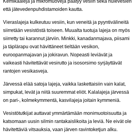
Kemikaaleja ja mikromuoveja päätyy vesiin sekä hulevesien
että jätevedenpuhdistamoiden kautta.
Vieraslajeja kulkeutuu vesiin, kun veneitä ja pyyntivälineitä
siirretään vesistöstä toiseen. Muualta tuotuja lajeja on myös
siirretty tai karannut järviin. Minkki, kanadanmajava, piisami
ja täplärapu ovat hävittäneet tieltään vesikon,
euroopanmajavan ja jokiravun. Nopeasti leviävät ja
vaikeasti hävitettävät vesirutto ja isosorsimo syrjäyttävät
rantojen vesikasveja.
Järvessä elää satoja lajeja, vaikka laskettaisiin vain kalat,
simpukat, levät ja niitä suuremmat eliöt. Kalalajeja järvessä
on pari-, kolmekymmentä, kasvilajeja joitain kymmeniä.
Vesistötutkijat auttavat ymmärtämään monimuotoisuutta ja
katsomaan uusin silmin rantakaislikoita ja leviä. Ne eivät ole
hävitettäviä vitsauksia, vaan järven ravintoketjun alku.