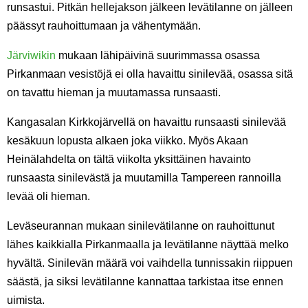
runsastui. Pitkän hellejakson jälkeen levätilanne on jälleen
päässyt rauhoittumaan ja vähentymään.
Järviwikin
mukaan lähipäivinä suurimmassa osassa
Pirkanmaan vesistöjä ei olla havaittu sinilevää, osassa sitä
on tavattu hieman ja muutamassa runsaasti.
Kangasalan Kirkkojärvellä on havaittu runsaasti sinilevää
kesäkuun lopusta alkaen joka viikko. Myös Akaan
Heinälahdelta on tältä viikolta yksittäinen havainto
runsaasta sinilevästä ja muutamilla Tampereen rannoilla
levää oli hieman.
Leväseurannan mukaan sinilevätilanne on rauhoittunut
lähes kaikkialla Pirkanmaalla ja levätilanne näyttää melko
hyvältä. Sinilevän määrä voi vaihdella tunnissakin riippuen
säästä, ja siksi levätilanne kannattaa tarkistaa itse ennen
uimista.