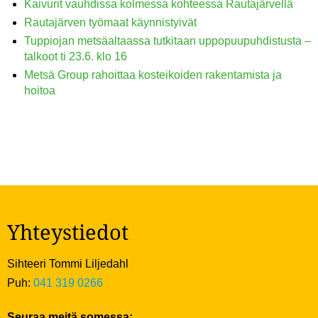
Kaivurit vauhdissa kolmessa kohteessa Rautajärvellä
Rautajärven työmaat käynnistyivät
Tuppiojan metsäaltaassa tutkitaan uppopuupuhdistusta –
talkoot ti 23.6. klo 16
Metsä Group rahoittaa kosteikoiden rakentamista ja
hoitoa
Yhteystiedot
Sihteeri Tommi Liljedahl
Puh:
041 319 0266
Seuraa meitä somessa: