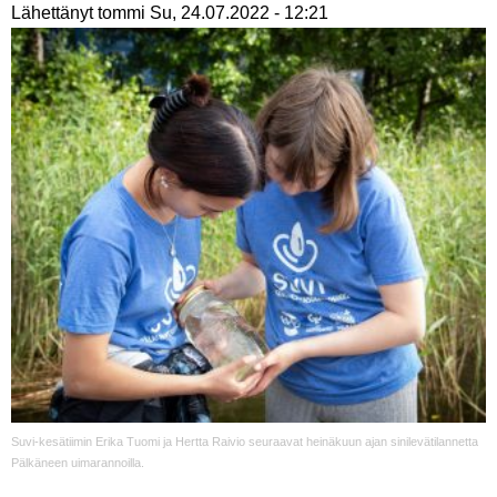
Lähettänyt
tommi
Su, 24.07.2022 - 12:21
Suvi-kesätiimin Erika Tuomi ja Hertta Raivio seuraavat heinäkuun ajan sinilevätilannetta
Pälkäneen uimarannoilla.