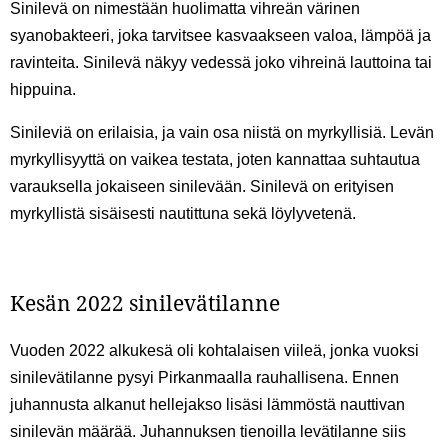
Sinilevä on nimestään huolimatta vihreän värinen
syanobakteeri, joka tarvitsee kasvaakseen valoa, lämpöä ja
ravinteita. Sinilevä näkyy vedessä joko vihreinä lauttoina tai
hippuina.
Sinileviä on erilaisia, ja vain osa niistä on myrkyllisiä. Levän
myrkyllisyyttä on vaikea testata, joten kannattaa suhtautua
varauksella jokaiseen sinilevään. Sinilevä on erityisen
myrkyllistä sisäisesti nautittuna sekä löylyvetenä.
Kesän 2022 sinilevätilanne
Vuoden 2022 alkukesä oli kohtalaisen viileä, jonka vuoksi
sinilevätilanne pysyi Pirkanmaalla rauhallisena. Ennen
juhannusta alkanut hellejakso lisäsi lämmöstä nauttivan
sinilevän määrää. Juhannuksen tienoilla levätilanne siis