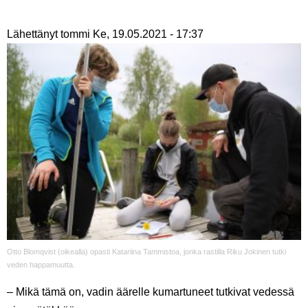
Lähettänyt
tommi
Ke, 19.05.2021 - 17:37
Otto Blomqvist (oikealla) opasti Katariina Tammistoa, jonka rastilla Riku Jokinen tutki
veden happamuutta.
– Mikä tämä on, vadin äärelle kumartuneet tutkivat vedessä