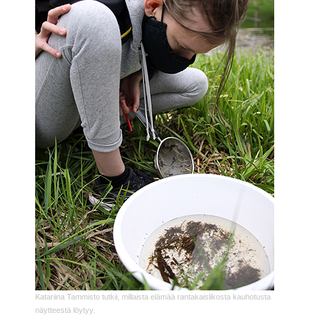
Katariina Tammisto tutkii, millaista elämää rantakaislikosta kauhotusta
näytteestä löytyy.