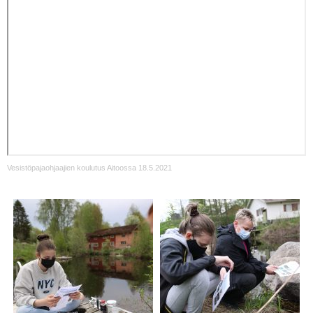
Vesistöpajaohjaajien koulutus Aitoossa 18.5.2021