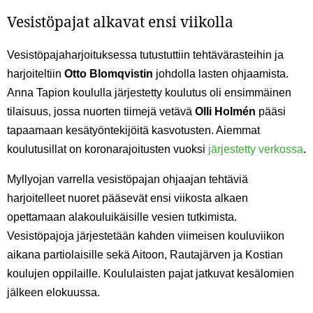
Vesistöpajat alkavat ensi viikolla
Vesistöpajaharjoituksessa tutustuttiin tehtävärasteihin ja
harjoiteltiin
Otto Blomqvist
in
johdolla lasten ohjaamista.
Anna Tapion koululla järjestetty koulutus oli ensimmäinen
tilaisuus, jossa nuorten tiimejä vetävä
Olli Holmén
pääsi
tapaamaan kesätyöntekijöitä kasvotusten. Aiemmat
koulutusillat on koronarajoitusten vuoksi
järjestetty verkossa
.
Myllyojan varrella vesistöpajan ohjaajan tehtäviä
harjoitelleet nuoret pääsevät ensi viikosta alkaen
opettamaan alakouluikäisille vesien tutkimista.
Vesistöpajoja järjestetään kahden viimeisen kouluviikon
aikana partiolaisille sekä Aitoon, Rautajärven ja Kostian
koulujen oppilaille. Koululaisten pajat jatkuvat kesälomien
jälkeen elokuussa.