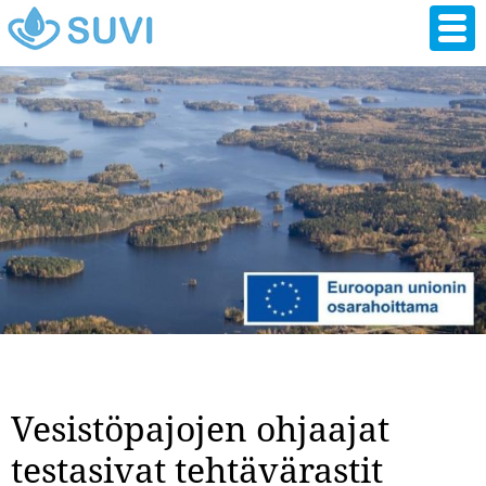
Hyppää
pääsisältöön
Vesistöpajojen ohjaajat
testasivat tehtävärastit