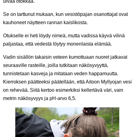
uivaa ötökkää.
Se on tarttunut mukaan, kun vesistöpajan osanottajat ovat
kauhoneet näytteen rannan kaislikosta.
Otukselle ei heti löydy nimeä, mutta vadissa käyvä vilinä
paljastaa, että vedestä löytyy monenlaista elämää.
Vadin sisällön takaisin veteen kumottuaan nuoret jatkavat
seuraaville rasteille, joilla tutkitaan näkösyvyyttä,
tunnistetaan kasveja ja mitataan veden happamuutta.
Kierroksen päätteeksi päätellään, että Aitoon Myllyojan vesi
on rehevää. Siitä kertoo esimerkiksi kellertävä väri, vain
metrin näkösyvyys ja pH-arvo 6,5.