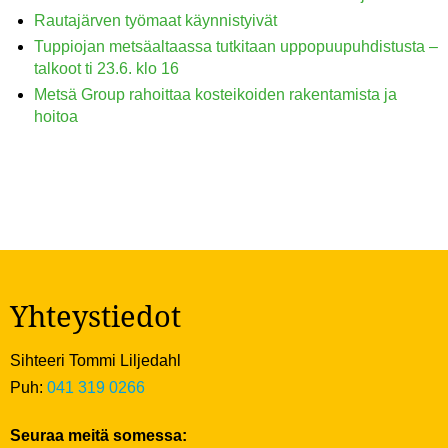
Rautajärven työmaat käynnistyivät
Tuppiojan metsäaltaassa tutkitaan uppopuupuhdistusta –
talkoot ti 23.6. klo 16
Metsä Group rahoittaa kosteikoiden rakentamista ja
hoitoa
Yhteystiedot
Sihteeri Tommi Liljedahl
Puh:
041 319 0266
Seuraa meitä somessa: