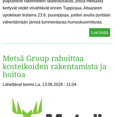
yläpuolelle rakennettiin laskeutusallas, jossa metsästä
kertyvät vedet viivähtävät ennen Tuppiojaa. Altaaseen
upotetaan tiistaina 23.6. puunippuja, joiden avulla pyritään
vähentämään järveä tummentavaa humuskuormitusta.
Lue lisää
Metsä Group rahoittaa
kosteikoiden rakentamista ja
hoitoa
Lähettänyt
tommi
La, 13.06.2026 - 11:04