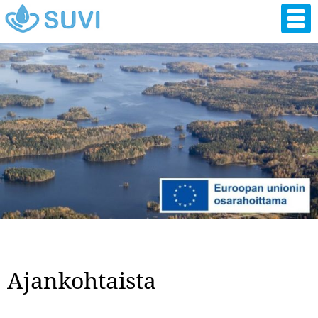
Hyppää
pääsisältöön
Ajankohtaista