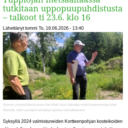
tutkitaan uppopuupuhdistusta
– talkoot ti 23.6. klo 16
Lähettänyt
tommi
To, 18.06.2026 - 13:40
Suomen ympäristökeskuksen Kari-Matti Vuori (oikealla) esitteli maanomistaja Matti
Niemelle, miten puuniput kannattaa upottaa metsäaltaaseen.
Syksyllä 2024 valmistuneiden Kortteenpohjan kosteikoiden