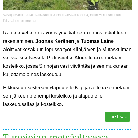
Valvoja Martti Lautala tarkastelee Jarmo Latvalan kanssa, miten Hernesniemen
läjitysalue rakennetaan.
Rautajärvellä on käynnistynyt kahden kunnostuskohteen
rakentaminen.
Joonas Keränen
ja
Tuomas Laine
aloittivat kesäkuun lopussa työt Kilpijärven ja Mutaskulman
välissä sijaitsevalla Pikkusuolla. Alueelle rakennetaan
kosteikko, jossa Sirinojan vesi viivähtää ja sen mukanaan
kuljettama aines laskeutuu.
Pikkusuon kosteikon yläpuolelle Kilpijärvelle rakennetaan
sen jälkeen pienempi kosteikko ja alapuolelle
laskeutusallas ja kosteikko.
Lue lisää
Tuppiojan metsäaltaassa