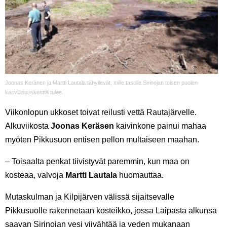
Joonas Keränen ja Martti Lautala tähyilevät, mille tasolle Sirinojan toisen puolen
kasvillisuuskenttä tulee.
Viikonlopun ukkoset toivat reilusti vettä Rautajärvelle.
Alkuviikosta
Joonas Keräsen
kaivinkone painui mahaa
myöten Pikkusuon entisen pellon multaiseen maahan.
– Toisaalta penkat tiivistyvät paremmin, kun maa on
kosteaa, valvoja
Martti Lautala
huomauttaa.
Mutaskulman ja Kilpijärven välissä sijaitsevalle
Pikkusuolle rakennetaan kosteikko, jossa Laipasta alkunsa
saavan Sirinojan vesi viivähtää ja veden mukanaan