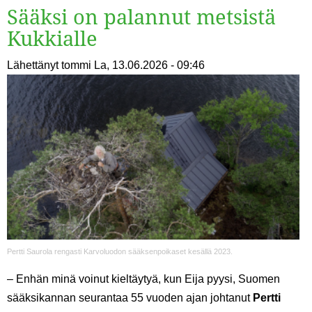
Sääksi on palannut metsistä
Kukkialle
Lähettänyt
tommi
La, 13.06.2026 - 09:46
Pertti Saurola rengasti Karvoluodon sääksenpoikaset kesällä 2023.
–
Enhän minä voinut kieltäytyä, kun Eija pyysi, Suomen
sääksikannan seurantaa 55 vuoden ajan johtanut
Pertti