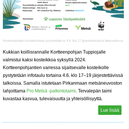
Kortteenpohjan kosteikkotaulu pystytetään to 4.6. klo 17 järjestettävässä tilaisuudessa.
Kukkian koillisrannalle Kortteenpohjan Tuppiojalle
valmistui kaksi kosteikkoa syksyllä 2024.
Kortteenpohjantien varressa sijaitsevalle kosteikolle
pystytetään infotaulu tortaina 4.6. klo 17–19 järjestettävissä
talkoissa. Samalla istutetaan Pirkanmaan metsäneuvoston
lahjoittama
Pro Metsä -palkintotaimi
. Tervalepän taimi
kuvastaa kasvua, tulevaisuutta ja yhteisöllisyyttä.
Lue lisää