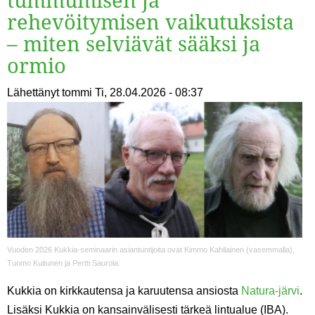
rehevöitymisen vaikutuksista
– miten selviävät sääksi ja
ormio
Lähettänyt
tommi
Ti, 28.04.2026 - 08:37
Vuoden 2026 Kukkia-seminaarin asiantuntijoita ovat Kimmo Kahilainen (vasemmalla),
Tuomo Kuitunen ja Pertti Saurola.
Kukkia on kirkkautensa ja karuutensa ansiosta
Natura-järvi
.
Lisäksi Kukkia on kansainvälisesti tärkeä lintualue (IBA).