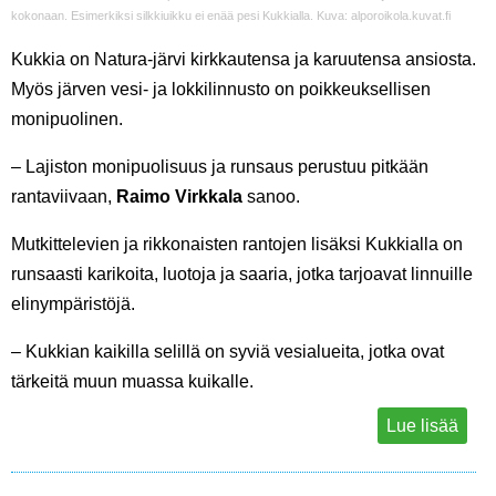
kokonaan. Esimerkiksi silkkiuikku ei enää pesi Kukkialla. Kuva: alporoikola.kuvat.fi
Kukkia on Natura-järvi kirkkautensa ja karuutensa ansiosta.
Myös järven vesi- ja lokkilinnusto on poikkeuksellisen
monipuolinen.
– Lajiston monipuolisuus ja runsaus perustuu pitkään
rantaviivaan,
Raimo Virkkala
sanoo.
Mutkittelevien ja rikkonaisten rantojen lisäksi Kukkialla on
runsaasti karikoita, luotoja ja saaria, jotka tarjoavat linnuille
elinympäristöjä.
– Kukkian kaikilla selillä on syviä vesialueita, jotka ovat
tärkeitä muun muassa kuikalle.
Lue lisää