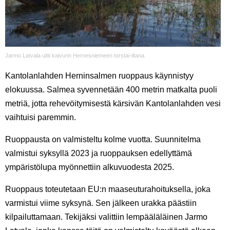
Jarmo Latvala uitti kaivurin Hernesniemeen torstai-iltana.
Kantolanlahden Herninsalmen ruoppaus käynnistyy
elokuussa. Salmea syvennetään 400 metrin matkalta puoli
metriä, jotta rehevöitymisestä kärsivän Kantolanlahden vesi
vaihtuisi paremmin.
Ruoppausta on valmisteltu kolme vuotta. Suunnitelma
valmistui syksyllä 2023 ja ruoppauksen edellyttämä
ympäristölupa myönnettiin alkuvuodesta 2025.
Ruoppaus toteutetaan EU:n maaseuturahoituksella, joka
varmistui viime syksynä. Sen jälkeen urakka päästiin
kilpailuttamaan. Tekijäksi valittiin lempääläläinen Jarmo