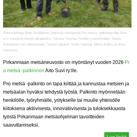
Puheenjohtaja Reijo Syrjäläinen (edessä) vastaanotti Pro metsä -palkinnon Aito Suvi
ry:n vuosikokouksen alkajaisiksi. Takana Thomas Penttilä (vasemmalla), Seppo
Rekolainen, Ari Lähteenmäki, Tommi Liljedahl, Terttu Salmela, Mikko Kriikku ja Ilkka
Heinonen.
Pirkanmaan metsäneuvosto on myöntänyt vuoden 2026
Pr
o metsä -palkinnon
Aito Suvi ry:lle.
Pro metsä -palkinto on tapa kiittää ja kannustaa metsien ja
metsäalan hyväksi tehdystä työstä. Palkinto myönnetään
henkilölle, työryhmälle, yritykselle tai muulle yhteisölle
kiitoksena aktiivisesta, innovatiivisesta ja tuloksekkaasta
työstä Pirkanmaan metsäohjelman tavoitteiden
saavuttamiseksi.