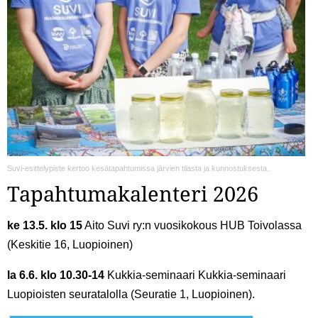
Suvi-esittelypiste kertoo kesätapahtumissa järvien tilasta ja kunnostuksesta.
Tapahtumakalenteri 2026
ke 13.5. klo 15
Aito Suvi ry:n vuosikokous HUB Toivolassa
(Keskitie 16, Luopioinen)
la 6.6. klo 10.30-14
Kukkia-seminaari Kukkia-seminaari
Luopioisten seuratalolla (Seuratie 1, Luopioinen).