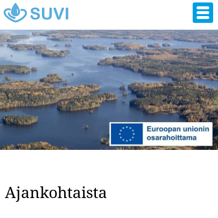
Hyppää
pääsisältöön
Ajankohtaista