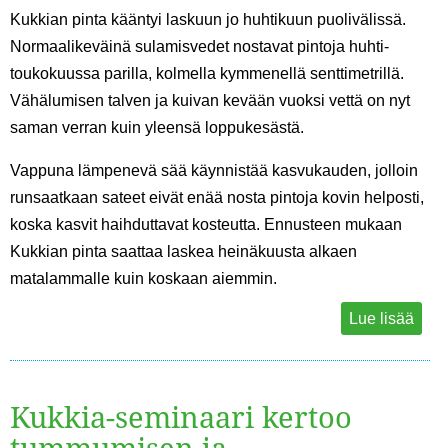
Kukkian pinta kääntyi laskuun jo huhtikuun puolivälissä.
Normaalikeväinä sulamisvedet nostavat pintoja huhti-
toukokuussa parilla, kolmella kymmenellä senttimetrillä.
Vähälumisen talven ja kuivan kevään vuoksi vettä on nyt
saman verran kuin yleensä loppukesästä.
Vappuna lämpenevä sää käynnistää kasvukauden, jolloin
runsaatkaan sateet eivät enää nosta pintoja kovin helposti,
koska kasvit haihduttavat kosteutta. Ennusteen mukaan
Kukkian pinta saattaa laskea heinäkuusta alkaen
matalammalle kuin koskaan aiemmin.
Lue lisää
Kukkia-seminaari kertoo
tummumisen ja