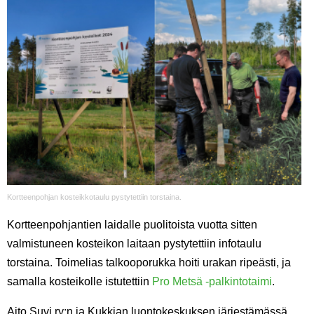
Kortteenpohjan kosteikkotaulu pystytettiin torstaina.
Kortteenpohjantien laidalle puolitoista vuotta sitten
valmistuneen kosteikon laitaan pystytettiin infotaulu
torstaina. Toimelias talkooporukka hoiti urakan ripeästi, ja
samalla kosteikolle istutettiin
Pro Metsä -palkintotaimi
.
Aito Suvi ry:n ja Kukkian luontokeskuksen järjestämässä