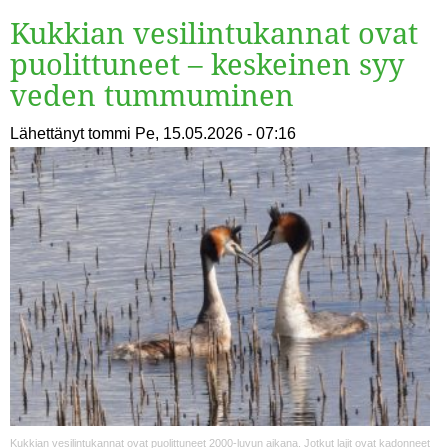
Kukkian vesilintukannat ovat
puolittuneet – keskeinen syy
veden tummuminen
Lähettänyt
tommi
Pe, 15.05.2026 - 07:16
Kukkian vesilintukannat ovat puolittuneet 2000-luvun aikana. Jotkut lajit ovat kadonneet