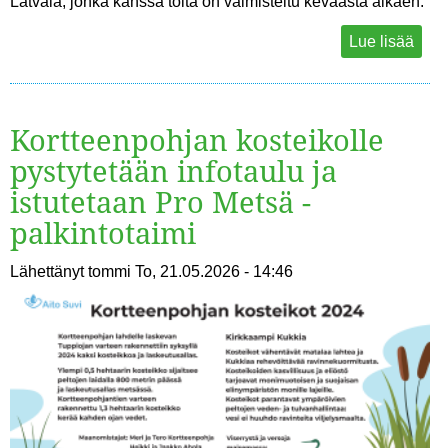
Latvala, jonka kanssa töitä on valmisteltu keväästä alkaen.
Lue lisää
Kortteenpohjan kosteikolle
pystytetään infotaulu ja
istutetaan Pro Metsä -
palkintotaimi
Lähettänyt
tommi
To, 21.05.2026 - 14:46